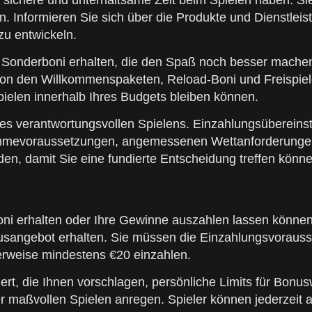
sichere und unterhaltsame Zeit beim Spielen haben. Sie 
n. Informieren Sie sich über die Produkte und Dienstleis
u entwickeln.
Sonderboni erhalten, die den Spaß noch besser machen 
 von den Willkommenspaketen, Reload-Boni und Freispiel
pielen innerhalb Ihres Budgets bleiben können.
des verantwortungsvollen Spielens. Einzahlungsüberei
ilnahmevoraussetzungen, angemessenen Wettanforderung
en, damit Sie eine fundierte Entscheidung treffen könne
boni erhalten oder Ihre Gewinne auszahlen lassen könne
nusangebot erhalten. Sie müssen die Einzahlungsvorauss
rweise mindestens €20 einzahlen.
ert, die Ihnen vorschlagen, persönliche Limits für Bonu
aßvollen Spielen anregen. Spieler können jederzeit auf