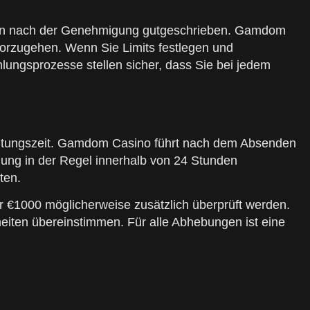
nden nach der Genehmigung gutgeschrieben. Gamdom
orzugehen. Wenn Sie Limits festlegen und
hlungsprozesse stellen sicher, dass Sie bei jedem
beitungszeit. Gamdom Casino führt nach dem Absenden
lung in der Regel innerhalb von 24 Stunden
ten.
 €1000 möglicherweise zusätzlich überprüft werden.
heiten übereinstimmen. Für alle Abhebungen ist eine