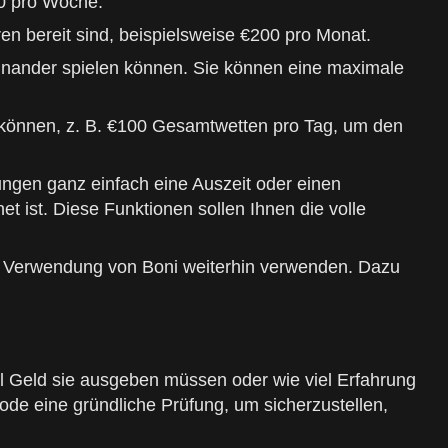
50 pro Woche.
ieren bereit sind, beispielsweise €200 pro Monat.
einander spielen können. Sie können eine maximale
en können, z. B. €100 Gesamtwetten pro Tag, um den
ungen ganz einfach eine Auszeit oder einen
 ist. Diese Funktionen sollen Ihnen die volle
r Verwendung von Boni weiterhin verwenden. Dazu
el Geld sie ausgeben müssen oder wie viel Erfahrung
ode eine gründliche Prüfung, um sicherzustellen,