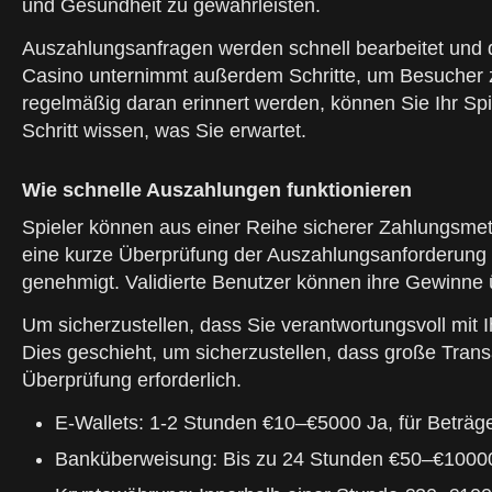
und Gesundheit zu gewährleisten.
Auszahlungsanfragen werden schnell bearbeitet un
Casino unternimmt außerdem Schritte, um Besucher z
regelmäßig daran erinnert werden, können Sie Ihr Spie
Schritt wissen, was Sie erwartet.
Wie schnelle Auszahlungen funktionieren
Spieler können aus einer Reihe sicherer Zahlungsme
eine kurze Überprüfung der Auszahlungsanforderung d
genehmigt. Validierte Benutzer können ihre Gewinne 
Um sicherzustellen, dass Sie verantwortungsvoll mi
Dies geschieht, um sicherzustellen, dass große Trans
Überprüfung erforderlich.
E-Wallets: 1-2 Stunden €10–€5000 Ja, für Beträg
Banküberweisung: Bis zu 24 Stunden €50–€10000