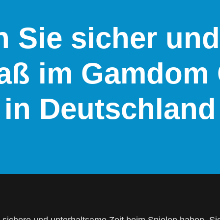
n Sie sicher un
paß im Gamdom 
in Deutschland