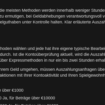
d die meisten Methoden werden innerhalb weniger Stu
u ermutigen, bei Geldabhebungen verantwortungsvoll v
lguthaben unter Kontrolle halten. Klar erläuterte Ausza
thoden wählen und jede hat ihre eigene typische Bear
urch. Ist die Kontoüberprüfung aktuell, wird die Auszah
über Expressmethoden in nur ein bis zwei Stunden erhal
t Ihrem Geld umgehen, müssen Auszahlungsanfragen über
aktionen mit Ihrer Kontoaktivität und Ihren Spielgewohn
e über €1000
 Ja, für Beträge über €10000