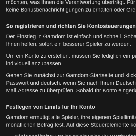
möchten, was Ihnen die Verantwortung überträgt. Für z
keine Bonusbenachrichtigungen zu erhalten oder Gren
So registrieren und richten Sie Kontosteuerunge
Der Einstieg in Gamdom ist einfach und schnell. Sob
Ihnen helfen, sofort ein besserer Spieler zu werden.
Um ein Konto zu erstellen, müssen Sie lediglich ein pa
individuell anzupassen.
Gehen Sie zunächst zur Gamdom-Startseite und klicke
Passwort und deutsch, wenn Sie nach Ihrem Deutschla
Mail-Adresse zu überprüfen. Sobald Ihr Konto eingerich
Festlegen von Limits für Ihr Konto
Gamdom ermutigt alle Spieler, ihre eigenen Spiellimit
monatlichen Betrag fest. Auf diese Steuerelemente kön