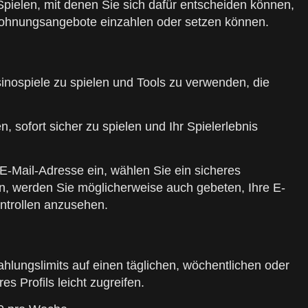
 Spielen, mit denen Sie sich dafür entscheiden können,
elohnungsangebote einzahlen oder setzen können.
inospiele zu spielen und Tools zu verwenden, die
, sofort sicher zu spielen und Ihr Spielerlebnis
E-Mail-Adresse ein, wählen Sie ein sicheres
n, werden Sie möglicherweise auch gebeten, Ihre E-
Kontrollen anzusehen.
ahlungslimits auf einen täglichen, wöchentlichen oder
s Profils leicht zugreifen.